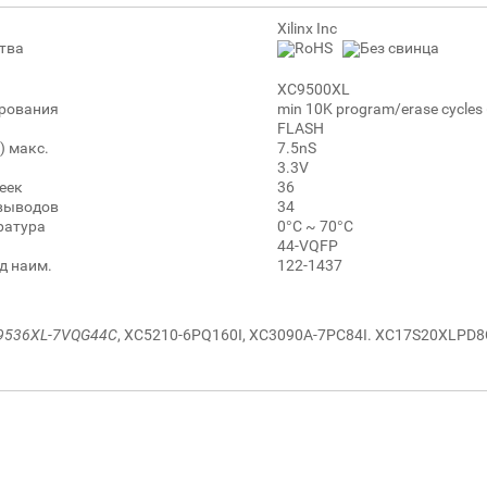
Xilinx Inc
тва
RoHS
Без свинца
XC9500XL
рования
min 10K program/erase cycles 
FLASH
) макс.
7.5nS
3.3V
еек
36
выводов
34
ратура
0°C ~ 70°C
44-VQFP
д наим.
122-1437
9536XL
-
7VQG44C
, XC5210-6PQ160I, XC3090A-7PC84I. XC17S20XLPD8