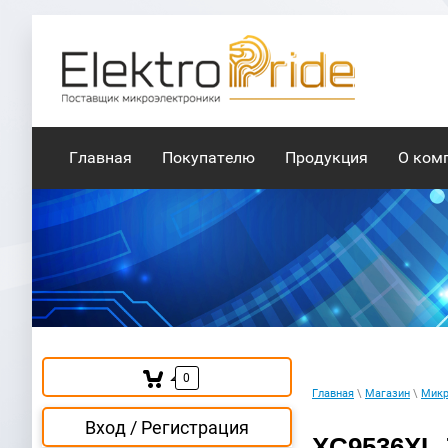
Главная
Покупателю
Продукция
О ком
0
Главная
\
Магазин
\
Мик
Вход / Регистрация
XC9536XL