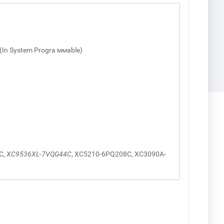
(In System Progra ммable)
C,
XC9536XL
-
7VQG44C
, XC5210-6PQ208C, XC3090A-