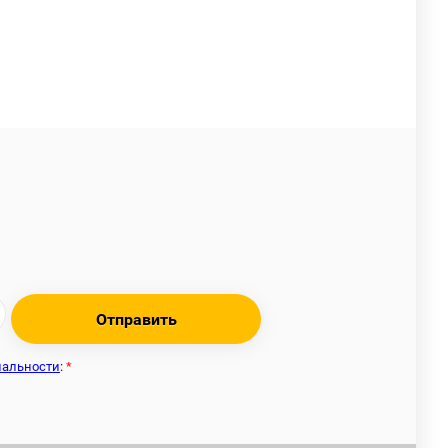
Отправить
иальности
:
*