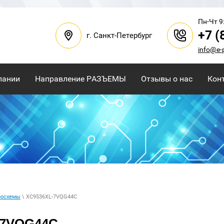
Пн-Чт 9:
+7 (
г. Санкт-Петербург
info@e-
пании
Направление РАЗЪЕМЫ
Отзывы о нас
Кон
росхемы
\ XC9536XL-7VQG44C
-7VQG44C