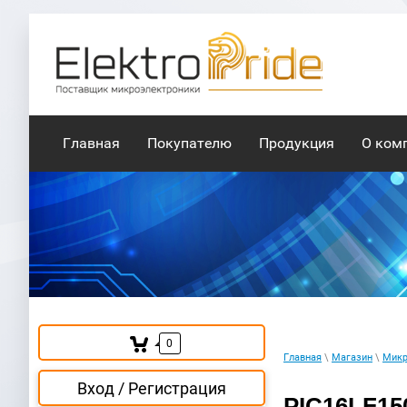
Главная
Покупателю
Продукция
О ком
0
Главная
\
Магазин
\
Мик
Вход / Регистрация
PIC16LF150