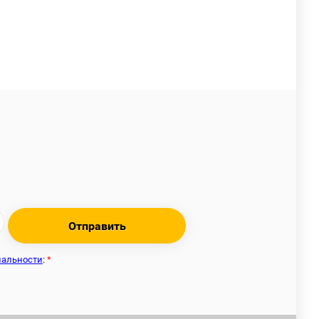
Отправить
иальности
:
*