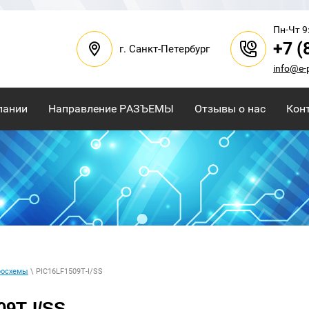
Пн-Чт 9:
+7 (
г. Санкт-Петербург
info@e-
пании
Направление РАЗЪЕМЫ
Отзывы о нас
Кон
росхемы
\ PIC16LF1509T-I/SS
9T-I/SS